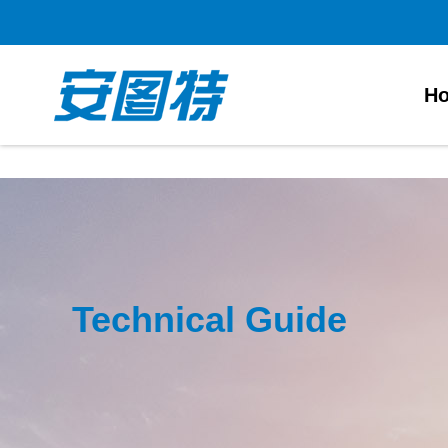
正规买球app
H
Technical Guide