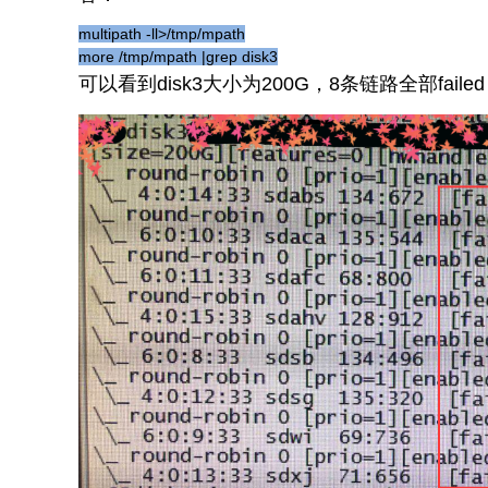
multipath -ll>/tmp/mpath
more /tmp/mpath |grep disk3
可以看到disk3大小为200G，8条链路全部faile