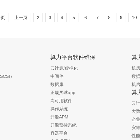
一页
上一页
2
3
4
5
6
7
8
9
10
算力平台软件维保
算
云计算/虚拟化
机
SCSI）
中间件
数
数据库
机
算
正规买球app
高可用软件
云计
操作系统
大
开源APM
企
开源监控系统
灾
容器平台
性