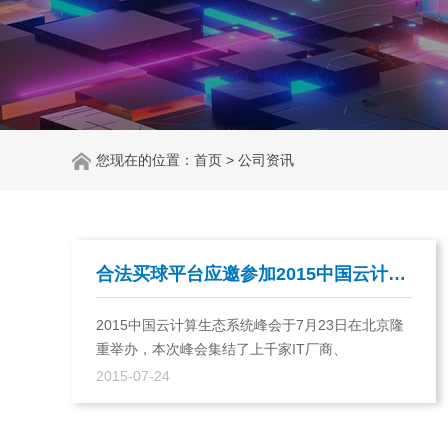
您现在的位置：
首页
> 公司资讯
合法买球平台应邀参加2015中国云计算生态系统峰会…
2015中国云计算生态系统峰会于7月23日在北京隆
重举办，本次峰会集结了上千家IT厂商、
2015-07-24