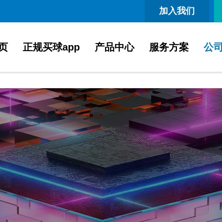
加入我们
页
正规买球app
产品中心
服务方案
公