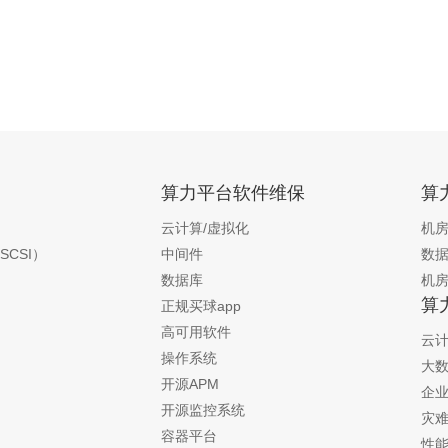
算力平台软件维保
算
云计算/虚拟化
机
SCSI）
中间件
数
数据库
机
算
正规买球app
高可用软件
云计
操作系统
大
开源APM
企
开源监控系统
灾
容器平台
性