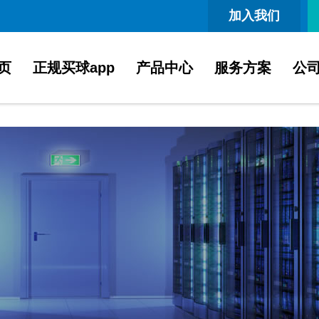
加入我们
页
正规买球app
产品中心
服务方案
公