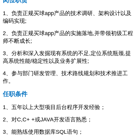
岗位职责
1、负责正规买球app产品的技术调研、架构设计以及
编码实现;
2、负责正规买球app产品的实施落地,并带领初级工程
师不断成长;
3、分析和深入发掘现有系统的不足,定位系统瓶颈,提
高系统性能/稳定性以及业务扩展性;
4、参与部门研发管理、技术路线规划和技术推进工
作。
任职条件
1、五年以上大型项目后台程序开发经验；
2、对C,C+ +或JAVA开发语言熟悉；
3、能熟练使用数据库SQL语句；