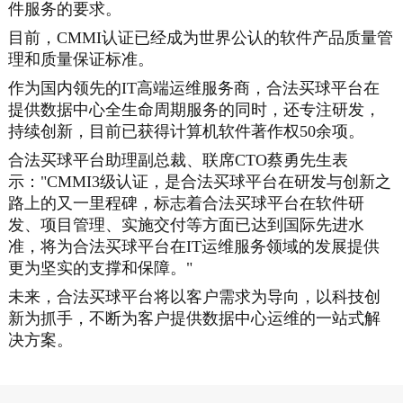
件服务的要求。
目前，CMMI认证已经成为世界公认的软件产品质量管
理和质量保证标准。
作为国内领先的IT高端运维服务商，合法买球平台在
提供数据中心全生命周期服务的同时，还专注研发，
持续创新，目前已获得计算机软件著作权50余项。
合法买球平台助理副总裁、联席CTO蔡勇先生表
示："CMMI3级认证，是合法买球平台在研发与创新之
路上的又一里程碑，标志着合法买球平台在软件研
发、项目管理、实施交付等方面已达到国际先进水
准，将为合法买球平台在IT运维服务领域的发展提供
更为坚实的支撑和保障。"
未来，合法买球平台将以客户需求为导向，以科技创
新为抓手，不断为客户提供数据中心运维的一站式解
决方案。