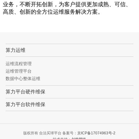
业务，不断开拓创新，为客户提供更加成熟、可信、
高质、创新的全方位运维服务解决方案。
算力运维
运维流程管理
运维管理平台
数据中心整体运维
算力平台硬件维保
算力平台软件维保
版权所有 合法买球平台 备案号：
京ICP备17074963号-2