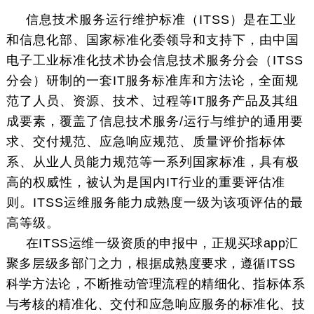
信息技术服务运行维护标准（ITSS）是在工业
和信息化部、国家标准化委领导和支持下，由中国
电子工业标准化技术协会信息技术服务分会（ITSS
分会）研制的一套IT服务标准库和方法论，全面规
范了人员、资源、技术、过程等IT服务产品及其组
成要素，覆盖了信息技术服务/运行与维护的通用要
求、交付规范、应急响应规范、质量评价指标体
系、从业人员能力规范等一系列国家标准，具有极
高的权威性，被认为是国内IT行业的重要评估准
则。ITSS运维服务能力成熟度一级为该项评估的最
高等级。
在ITSS运维一级资质的申报中，正规买球app汇
聚多层级多部门之力，根据成熟度要求，遵循ITSS
科学方法论，不断推动管理流程的精细化、指标体系
与考核的精准化、交付和应急响应服务的标准化、技