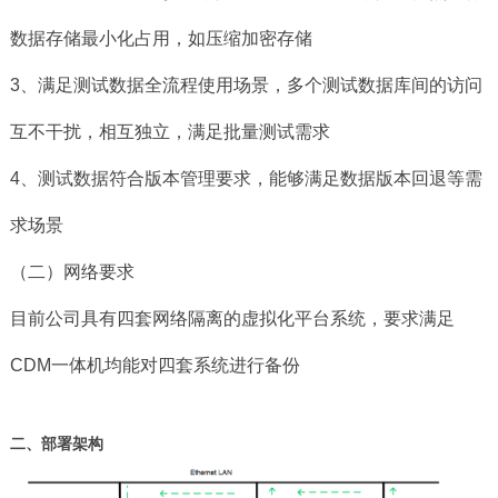
数据存储最小化占用，如压缩加密存储
3、满足测试数据全流程使用场景，多个测试数据库间的访问
互不干扰，相互独立，满足批量测试需求
4、测试数据符合版本管理要求，能够满足数据版本回退等需
求场景
（二）网络要求
目前公司具有四套网络隔离的虚拟化平台系统，要求满足
CDM一体机均能对四套系统进行备份
二、部署架构