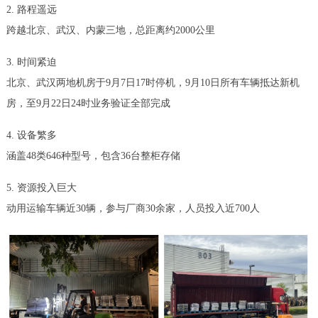
2. 路程遥远
跨越北京、武汉、内蒙三地，总距离约2000公里
3. 时间紧迫
北京、武汉两地机房于9月7日17时停机，9月10日所有车辆抵达新机
房，至9月22日24时业务验证全部完成
4. 设备繁多
涵盖48类646种型号，包含36台整柜存储
5. 资源投入巨大
动用运输车辆近30辆，参与厂商30余家，人员投入近700人