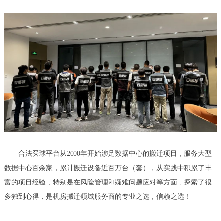
合法买球平台从2000年开始涉足数据中心的搬迁项目，服务大型
数据中心百余家，累计搬迁设备近百万台（套），从实践中积累了丰
富的项目经验，特别是在风险管理和疑难问题应对等方面，探索了很
多独到心得，是机房搬迁领域服务商的专业之选，信赖之选！