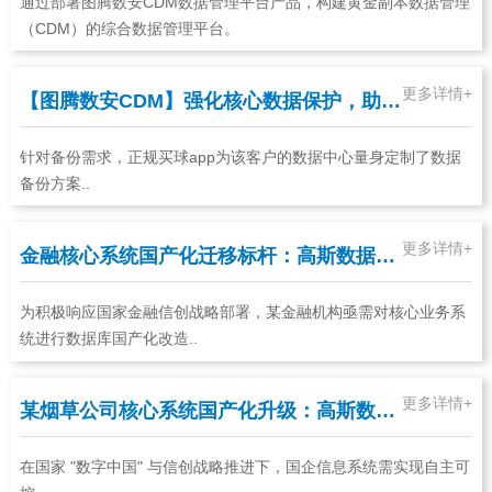
通过部署图腾数安CDM数据管理平台产品，构建黄金副本数据管理
（CDM）的综合数据管理平台。
更多详情+
【图腾数安CDM】强化核心数据保护，助力新…
针对备份需求，正规买球app为该客户的数据中心量身定制了数据
备份方案..
更多详情+
金融核心系统国产化迁移标杆：高斯数据库集…
为积极响应国家金融信创战略部署，某金融机构亟需对核心业务系
统进行数据库国产化改造..
更多详情+
某烟草公司核心系统国产化升级：高斯数据库…
在国家 "数字中国" 与信创战略推进下，国企信息系统需实现自主可